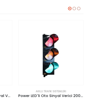
AKILLI TRAFIK SISTEMLERI
AKI
Power LED`li Oto Sinyal Verici 200 mm
200 mm Dimlenebilir Sintra Power LED’li Yaya Sinyal Verici