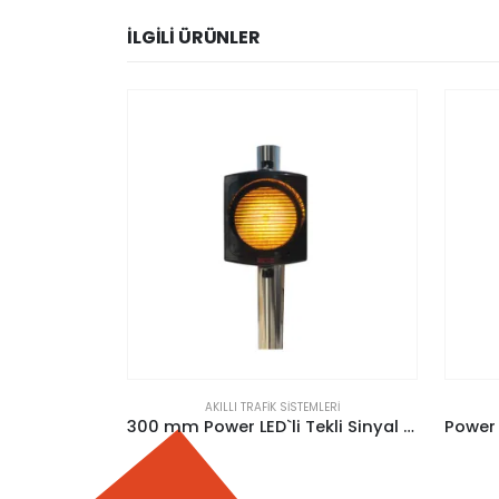
İLGILI ÜRÜNLER
LERI
AKILLI TRAFIK SISTEMLERI
300 mm Power LED`li Tekli Sinyal Verici (Sintra Kasa)
Power LED`li Tekli Sinyal Verici 200 mm