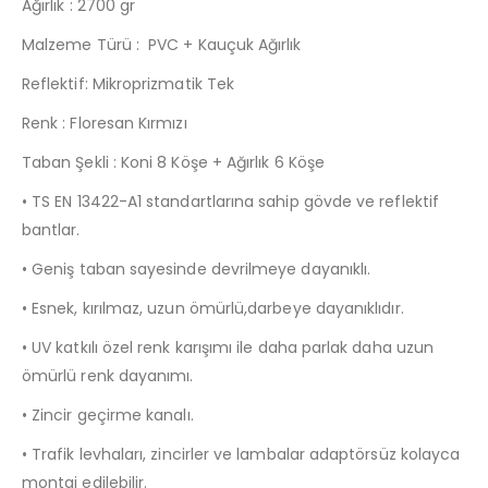
Ağırlık : 2700 gr
Malzeme Türü : PVC + Kauçuk Ağırlık
Reflektif: Mikroprizmatik Tek
Renk : Floresan Kırmızı
Taban Şekli : Koni 8 Köşe + Ağırlık 6 Köşe
• TS EN 13422-A1 standartlarına sahip gövde ve reflektif
bantlar.
• Geniş taban sayesinde devrilmeye dayanıklı.
• Esnek, kırılmaz, uzun ömürlü,darbeye dayanıklıdır.
• UV katkılı özel renk karışımı ile daha parlak daha uzun
ömürlü renk dayanımı.
• Zincir geçirme kanalı.
• Trafik levhaları, zincirler ve lambalar adaptörsüz kolayca
montaj edilebilir.