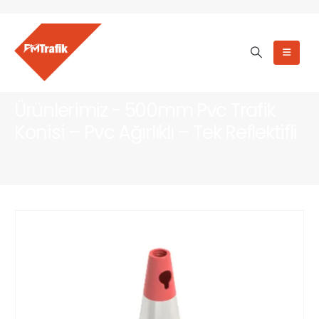
Ürünlerimiz - 500mm Pvc Trafik
Konisi – Pvc Ağırlıklı – Tek Reflektifli