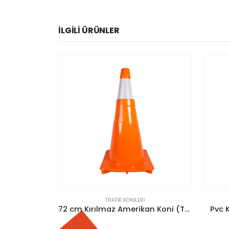
İLGILI ÜRÜNLER
TRAFIK KONILERI
72 cm Kırılmaz Amerikan Koni (Tek Reflektifli)
Pvc Koni (90 Cm) (Reflektifsiz)