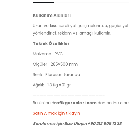
Kullanım Alanları
Uzun ve kısa süreli yol çalışmalarında, geçici yo
yönlendirici, reklam vs. amaçlı kullanılır.
Teknik Özellikler
Malzeme : PVC
Ölçüler : 285×500 mm
Renk : Florasan turuncu
Ağırlık : 1,3 Kg ±01 gr
————————————————————–
Bu ürünü
trafikgerecleri.com
dan online olarak
Satın Almak İçin tıklayın
Sorularınız için Bize Ulaşın +90 212 909 12 28