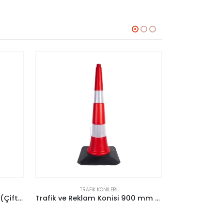
TRAFIK KONILERI
Trafik ve Reklam Konisi 900 mm (Kauçuk Tabanlı)
Pvc Koni (75 Cm) (Reflektifsiz)