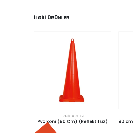
İLGILI ÜRÜNLER
TRAFIK KONILERI
flektifsiz)
90 cm Kırılmaz Trafik Konisi (ÇİFT REFLEKTİFLİ)