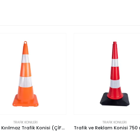
TRAFIK KONILERI
TRAFIK KONILERI
Trafik ve Reklam Konisi 750 mm (Kauçuk Tabanlı)
Pvc Koni (50 Cm) (Tek Refle