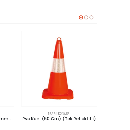
TRAFIK KONILERI
ktifli)
72 cm Kırılmaz Amerikan Koni (Tek Reflektifli)
Pvc Koni