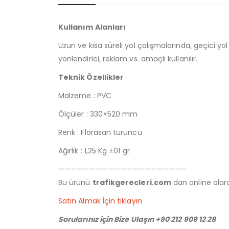
Kullanım Alanları
Uzun ve kısa süreli yol çalışmalarında, geçici yo
yönlendirici, reklam vs. amaçlı kullanılır.
Teknik Özellikler
Malzeme : PVC
Ölçüler : 330×520 mm
Renk : Florasan turuncu
Ağırlık : 1,25 Kg ±01 gr
————————————————————–
Bu ürünü
trafikgerecleri.com
dan online olarak
Satın Almak İçin tıklayın
Sorularınız için Bize Ulaşın +90 212 909 12 28