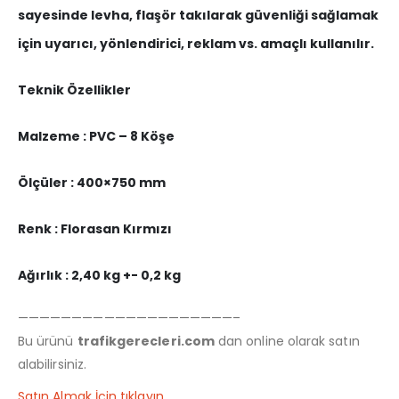
sayesinde levha, flaşör takılarak güvenliği sağlamak
için uyarıcı, yönlendirici, reklam vs. amaçlı kullanılır.
Teknik Özellikler
Malzeme : PVC – 8 Köşe
Ölçüler : 400×750 mm
Renk : Florasan Kırmızı
Ağırlık : 2,40 kg +- 0,2 kg
————————————————————–
Bu ürünü
trafikgerecleri.com
dan online olarak satın
alabilirsiniz.
Satın Almak İçin tıklayın