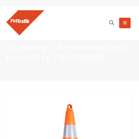
Ürünlerimiz - 75 cm Kırılmaz Trafik
Konisi 2,4 Kg (Tek Reflektifli)