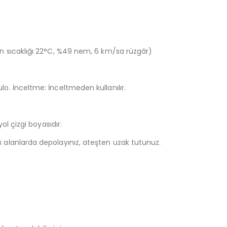
min sıcaklığı 22°C, %49 nem, 6 km/sa rüzgâr)
lo. İnceltme: İnceltmeden kullanılır.
yol çizgi boyasıdır.
ı alanlarda depolayınız, ateşten uzak tutunuz.