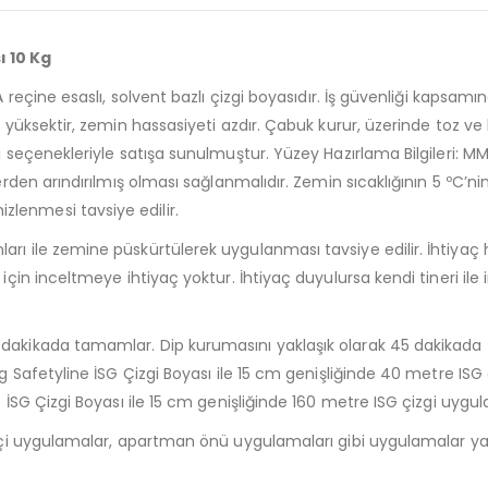
ı 10 Kg
A reçine esaslı, solvent bazlı çizgi boyasıdır. İş güvenliği kapsam
ı yüksektir, zemin hassasiyeti azdır. Çabuk kurur, üzerinde toz ve
laj seçenekleriyle satışa sunulmuştur. Yüzey Hazırlama Bilgileri
erden arındırılmış olması sağlanmalıdır. Zemin sıcaklığının 5 ºC’n
lenmesi tavsiye edilir.
rı ile zemine püskürtülerek uygulanması tavsiye edilir. İhtiyaç 
çin inceltmeye ihtiyaç yoktur. İhtiyaç duyulursa kendi tineri ile i
 dakikada tamamlar. Dip kurumasını yaklaşık olarak 45 dakikada
g Safetyline İSG Çizgi Boyası ile 15 cm genişliğinde 40 metre ISG ç
e İSG Çizgi Boyası ile 15 cm genişliğinde 160 metre ISG çizgi uygu
içi uygulamalar, apartman önü uygulamaları gibi uygulamalar yapı