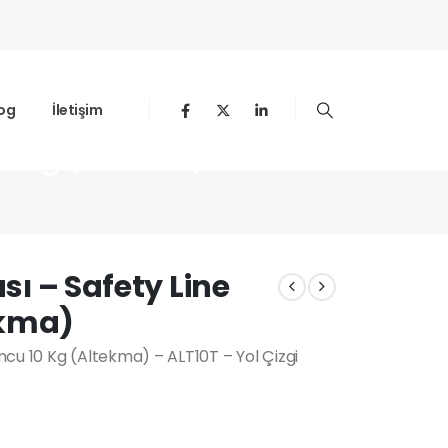
og
İletişim
 10 Kg (Altekma)
ası – Safety Line
ekma)
uncu 10 Kg (Altekma) – ALT10T – Yol Çizgi