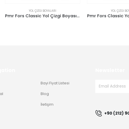
YOL ÇIZGI BOYALARI
YOL ÇIZGI BOYALARI
Pmr Fors Classic Yol Çizgi Boyası – Gri
gation
Newsletter
Bayi Fiyat Listesi
al
Blog
g
İletişim
+90 (212) 9