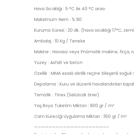
Hava Sıcaklığı : 5 °C ile 40 °C arası
Maksimum Nem : % 80
Kuruma Süresi : 20 dk. (hava sıcaklığı 17°C, ze
Ambalaj : 10 Kg / Teneke
Makine : Havasız veya Pnömatik makine, fırça, ru
Yüzey : Asfalt ve beton
Özellik : MMA esaslı akrilik reçine bileşenli soğuk 
Depolama : Kuru ve düzenli havalandırılan kapal
Temizlik : Tinex (Selülozik tiner)
Yaş Boya Tüketim Miktarı : 800 gr / m²
Cam Küreciği Uygulama Miktarı : 350 gr / m²
————————————————————–