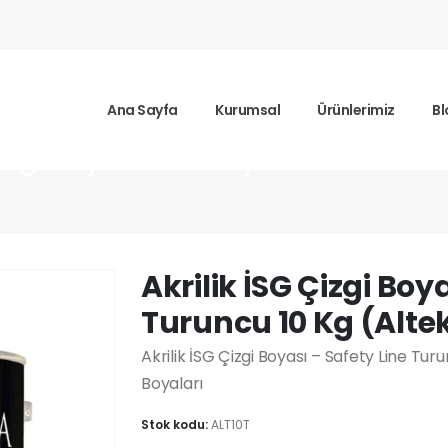
Ana Sayfa
Kurumsal
Ürünlerimiz
Bl
 Çizgi Boyası – Safety Line Turuncu
Akrilik İSG Çizgi Boy
Turuncu 10 Kg (Alt
Akrilik İSG Çizgi Boyası – Safety Line Tur
Boyaları
Stok kodu:
ALT10T