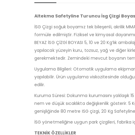
Altekma Safetyline Turuncu İsg Çizgi Boyas
İSG Çizgi soğuk boyamız tek bileşenli, akrilik MM
formüle edilmiştir. Fiziksel ve kimyasal dayanım
BEYAZ İSG ÇİZGİ BOYASI 5, 10 ve 20 Kg’lık amba
yapılacak yüzeyin kuru, tozsuz, yağ ve diğer kirl
gerekmektedir. Zemindeki mevcut boyanın temiz
Uygulama Bilgileri: Otomatik uygulama ekipmanla
yapılabilir. Ürün uygulama viskozitesinde olduğu i
edilir.
Kuruma Süresi: Dokunma kurumasını yaklaşık 15
nem ve düşük sıcaklıkta değişkenlik gösterir. 5 K
genişliğinde 80 metre ISG çizgi, 20 Kg Safetylin
İSG yönetmeliğine uygun park çizgileri, fabrika 
TEKNİK ÖZELLİKLER