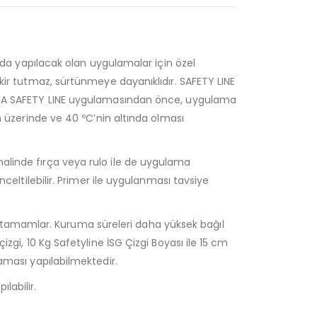
ında yapılacak olan uygulamalar için özel
 kir tutmaz, sürtünmeye dayanıklıdır. SAFETY LINE
: MMA SAFETY LINE uygulamasından önce, uygulama
in üzerinde ve 40 ºC’nin altında olması
halinde fırça veya rulo ile de uygulama
nceltilebilir. Primer ile uygulanması tavsiye
 tamamlar. Kuruma süreleri daha yüksek bağıl
izgi, 10 Kg Safetyline İSG Çizgi Boyası ile 15 cm
laması yapılabilmektedir.
labilir.