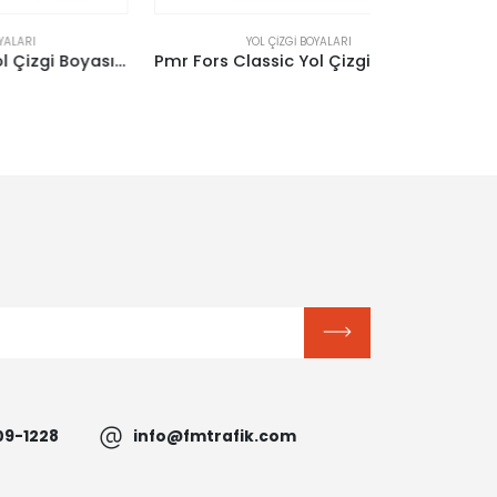
YOL ÇIZGI BOYALARI
Y
Pmr Fors Classic Yol Çizgi Boyası – Mor
Pmr Fors Classic Yol Çizgi Boyası – Sarı 25 Kg
09-1228
info@fmtrafik.com