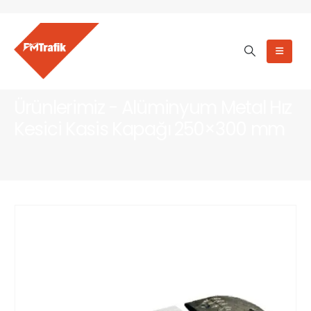
Ürünlerimiz - Alüminyum Metal Hız
Kesici Kasis Kapağı 250×300 mm