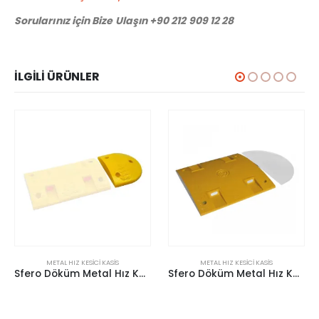
Sorularınız için Bize Ulaşın +90 212 909 12 28
İLGILI ÜRÜNLER
METAL HIZ KESICI KASIS
METAL HIZ KESICI KASIS
MET
Sfero Döküm Metal Hız Kesici Kasis 300×250 mm
Sfero Döküm Metal Hız Kesici Kasis 500×500 mm