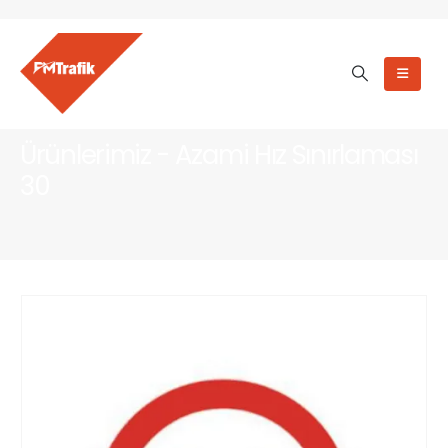
Ürünlerimiz - Azami Hız Sınırlaması
30