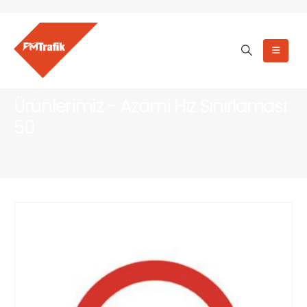
Ürünlerimiz - Azami Hız Sınırlaması
50