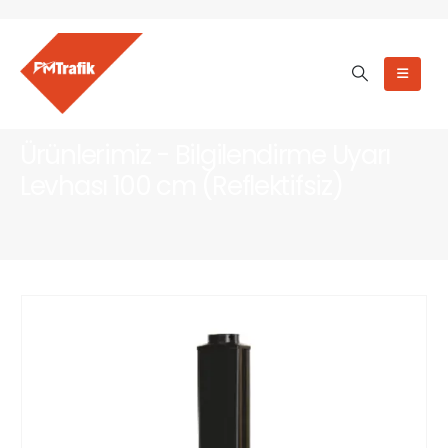
Ürünlerimiz - Bilgilendirme Uyarı
Levhası 100 cm (Reflektifsiz)