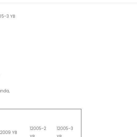
005-3 YB
ı
ında,
12005-2
12005-3
12009 YB
YB
YB