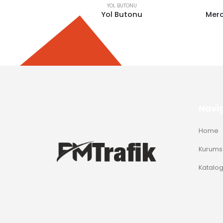
YOL BUTONU
tonu
Yol Butonu
Mercekli Y
Navi
Home
Kurums
Katalo