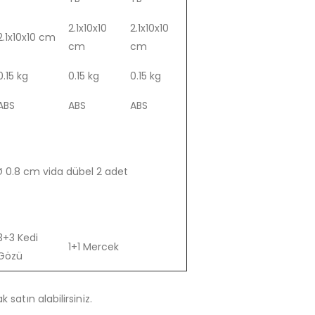
2.1x10x10
2.1x10x10
2.1x10x10 cm
cm
cm
0.15 kg
0.15 kg
0.15 kg
ABS
ABS
ABS
 Ø 0.8 cm vida dübel 2 adet
3+3 Kedi
1+1 Mercek
Gözü
 satın alabilirsiniz.