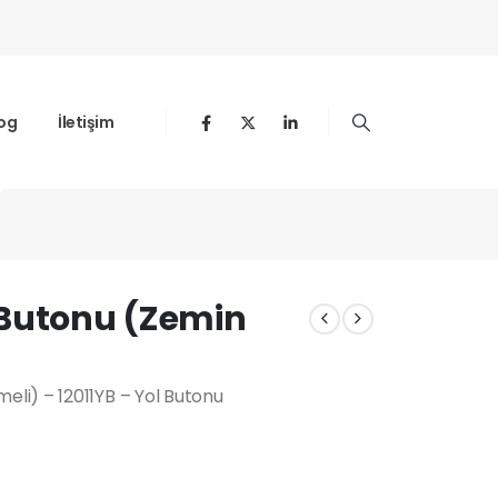
og
İletişim
)
 Butonu (Zemin
li) – 12011YB – Yol Butonu