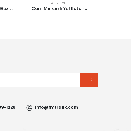
YOL BUTONU
YOL B
Cam Mercekli Yol Butonu
Oval Yo
09-1228
info@fmtrafik.com