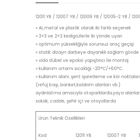
12011 YB / 12007 YB / 12009 YB / 12005-2 YB / 12
» AL.metal ve plastik olarak iki farklı seçenek
» 3+3 ve 2+2 kedigözlerle iki yönde uyarı
» optimum yüksekliğiyle sorunsuz araç geçişi
» statik dizayn darbeye dayanıklı sağlam gövde
» vida dübel ve epoksi yapıştırıcı ile montaj
» kullanım ortamı sıcaklığı -20°C/+60°C
» kullanım alanı: şerit işaretleme ve kör noktalar
(refüj başı, banket,kaldırım alanları vb.)
aydınlatma amacıyla otoparklarda,yaya alanlar
sokak, cadde, şehir içi ve otoyollarda
Ürün Teknik Özellikleri
Kod
12011 YB
12007 YB