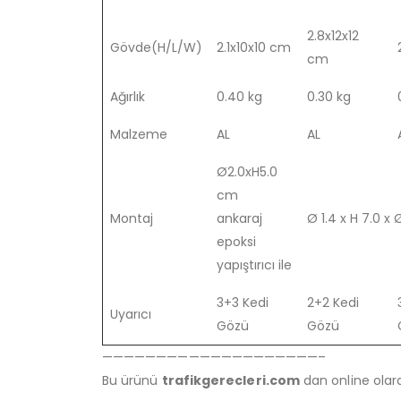
2.8x12x12
Gövde(H/L/W)
2.1x10x10 cm
cm
Ağırlık
0.40 kg
0.30 kg
Malzeme
AL
AL
Ø2.0xH5.0
cm
Montaj
ankaraj
Ø 1.4 x H 7.0 x
epoksi
yapıştırıcı ile
3+3 Kedi
2+2 Kedi
Uyarıcı
Gözü
Gözü
————————————————————–
Bu ürünü
trafikgerecleri.com
dan online olarak