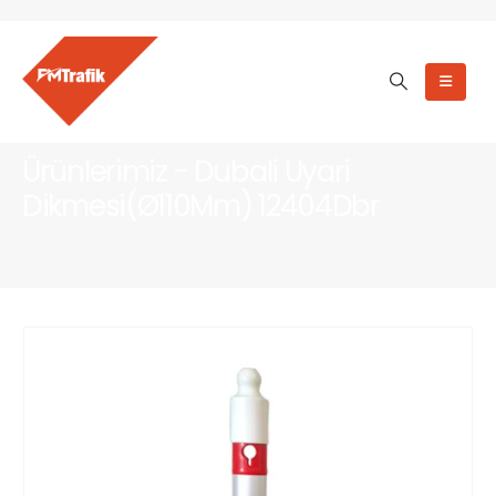
Ürünlerimiz - Dubali Uyari
Dikmesi(Ø110Mm) 12404Dbr