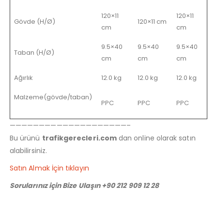
120×11
120×11
Gövde (H/Ø)
120×11 cm
cm
cm
9.5×40
9.5×40
9.5×40
Taban (H/Ø)
cm
cm
cm
Ağırlık
12.0 kg
12.0 kg
12.0 kg
Malzeme(gövde/taban)
PPC
PPC
PPC
————————————————————–
Bu ürünü
trafikgerecleri.com
dan online olarak satın
alabilirsiniz.
Satın Almak İçin tıklayın
Sorularınız için Bize Ulaşın +90 212 909 12 28