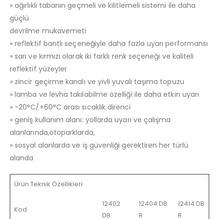
» ağırlıklı tabanın geçmeli ve kilitlemeli sistemi ile daha
güçlü
devrilme mukavemeti
» reflektif bantlı seçeneğiyle daha fazla uyarı performansı
» sarı ve kırmızı olarak iki farklı renk seçeneği ve kaliteli
reflektif yüzeyler
» zincir geçirme kanalı ve yivli yuvalı taşıma topuzu
» lamba ve levha takılabilme özelliği ile daha etkin uyarı
» -20°C/+60°C arası sıcaklık direnci
» geniş kullanım alanı: yollarda uyarı ve çalışma
alanlarında,otoparklarda,
» sosyal alanlarda ve iş güvenliği gerektiren her türlü
alanda
Ürün Teknik Özellikleri
12402
12404 DB
12414 DB
Kod
DB
R
R