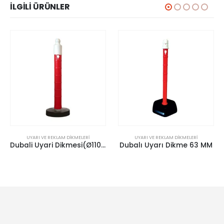
İLGILI ÜRÜNLER
UYARI VE REKLAM DIKMELERI
UYARI VE REKLAM DIKMELERI
Dubali Uyari Dikmesi(Ø110Mm) 12402Db
Dubalı Uyarı Dikme 63 MM