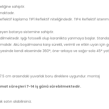
eliğine sahiptir.
maktadır.
Reflektif kaplama TIP1 Reflektif niteliğindedir. TIP4 Reflektif iste
meyen batarya sistemine sahiptir.
edilmektedir. Işığı fotoselli olup karanlıkta yanmaya başlar. Stan
alıdır. Akü boşalmasına karşı sürekli, verimli ve etkin uyarı iç
ayesinde kendi ekseninde 360°, öne-arkaya ve sağa-sola 45° yatab
7.5 cm arasındaki yuvarlak boru direklere uygundur. montaj
imat süreçleri 7-14 iş günü sürebilmektedir.
 satın alabilirsiniz.