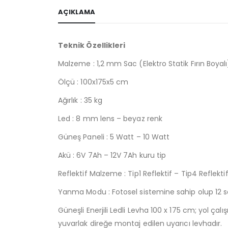
AÇIKLAMA
Teknik Özellikleri
Malzeme : 1,2 mm Sac (Elektro Statik Fırın Boyalı
Ölçü : 100x175x5 cm
Ağırlık : 35 kg
Led : 8 mm lens – beyaz renk
Güneş Paneli : 5 Watt – 10 Watt
Akü : 6V 7Ah – 12V 7Ah kuru tip
Reflektif Malzeme : Tip1 Reflektif – Tip4 Reflekti
Yanma Modu : Fotosel sistemine sahip olup 12 s
Güneşli Enerjili Ledli Levha 100 x 175 cm; yol çal
yuvarlak direğe montaj edilen uyarıcı levhadır.