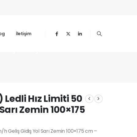
og
İletişim
Geliş Gidiş Yol Sarı Zemin
 Ledli Hız Limiti 50
 Sarı Zemin 100×175
 km/h Geliş Gidiş Yol Sarı Zemin 100×175 cm –