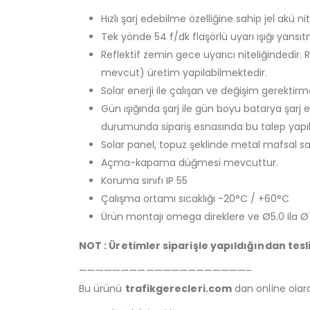
Hızlı şarj edebilme özelliğine sahip jel akü nit
Tek yönde 54 f/dk flaşörlü uyarı ışığı yansıt
Reflektif zemin gece uyarıcı niteliğindedir. 
mevcut) üretim yapılabilmektedir.
Solar enerji ile çalışan ve değişim gerektir
Gün ışığında şarj ile gün boyu batarya şarj 
durumunda sipariş esnasında bu talep yapılm
Solar panel, topuz şeklinde metal mafsal s
Açma-kapama düğmesi mevcuttur.
Koruma sınıfı IP 55
Çalışma ortamı sıcaklığı -20°C / +60°C
Ürün montajı omega direklere ve Ø5.0 ila Ø
NOT : Üretimler siparişle yapıldığından tesl
————————————————————–
Bu ürünü
trafikgerecleri.com
dan online olarak