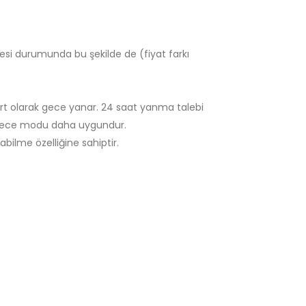
nmesi durumunda bu şekilde de (fiyat farkı
dart olarak gece yanar. 24 saat yanma talebi
in gece modu daha uygundur.
ilme özelliğine sahiptir.