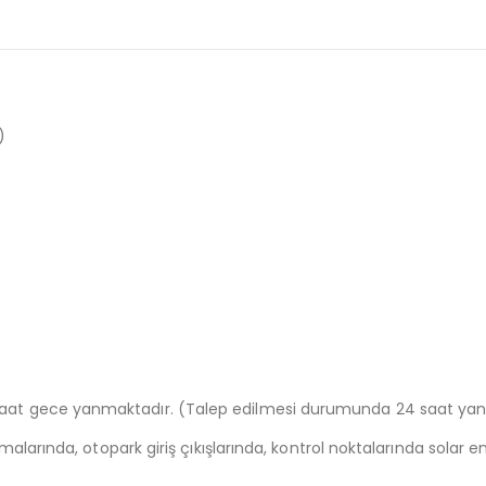
)
f
aat gece yanmaktadır. (Talep edilmesi durumunda 24 saat yanabi
ışmalarında, otopark giriş çıkışlarında, kontrol noktalarında solar 