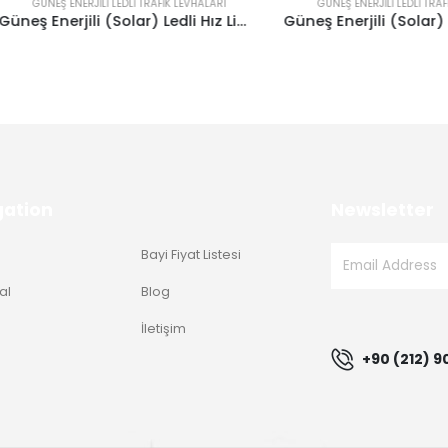
NEŞ ENERJILI LEDLI TRAFIK LEVHALARI
GÜNEŞ ENERJILI LEDLI TRAFIK LEVHAL
Güneş Enerjili (Solar) Ledli Hız Limiti 70 km/h Levhası 60×60 cm
gation
Newsletter
Bayi Fiyat Listesi
al
Blog
g
İletişim
+90 (212) 9