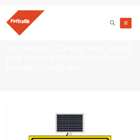
Ürünlerimiz - Güneş Enerjili (Solar)
Ledli Hız Limiti 90 km/h Sarı Zemin
Levhası 100×100 cm