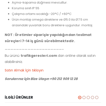
Açma-kapama düğmesi mevcuttur.
Koruma sınıfı IP 55
Çalışma ortamı sıcaklığı -20°C / +60°C
Ürün montajı omega direklere ve Ø5.0 ila Ø7.5 cm
arasındaki yuvarlak boru direklere uygundur. montaj
NOT : Üretimler siparişle yapıldığından teslimat
süreçleri 7-14 iş günü sürebilmektedir.
————————————————————–
Bu ürünü
trafikgerecleri.com
dan online olarak satın
alabilirsiniz.
Satın Almak İçin tıklayın
Sorularınız için Bize Ulaşın +90 212 909 12 28
İLGILI ÜRÜNLER