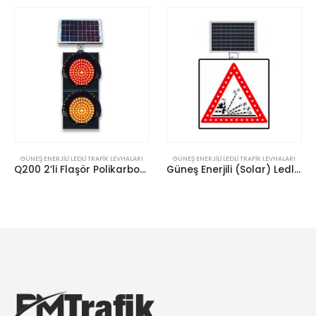
GÜNEŞ ENERJILI LEDLI TRAFIK LEVHALARI
GÜNEŞ ENERJILI LEDLI TRAFIK LEVHALARI
Q200 2’li Flaşör Polikarbon Gövde
Güneş Enerjili (Solar) Ledli Gevşek Zeminli Yol Levhası 60×60 cm