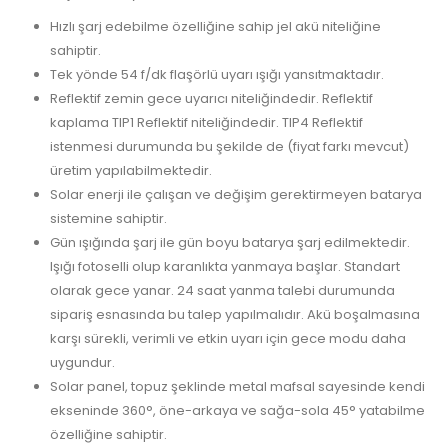
Hızlı şarj edebilme özelliğine sahip jel akü niteliğine
sahiptir.
Tek yönde 54 f/dk flaşörlü uyarı ışığı yansıtmaktadır.
Reflektif zemin gece uyarıcı niteliğindedir. Reflektif
kaplama TIP1 Reflektif niteliğindedir. TIP4 Reflektif
istenmesi durumunda bu şekilde de (fiyat farkı mevcut)
üretim yapılabilmektedir.
Solar enerji ile çalışan ve değişim gerektirmeyen batarya
sistemine sahiptir.
Gün ışığında şarj ile gün boyu batarya şarj edilmektedir.
Işığı fotoselli olup karanlıkta yanmaya başlar. Standart
olarak gece yanar. 24 saat yanma talebi durumunda
sipariş esnasında bu talep yapılmalıdır. Akü boşalmasına
karşı sürekli, verimli ve etkin uyarı için gece modu daha
uygundur.
Solar panel, topuz şeklinde metal mafsal sayesinde kendi
ekseninde 360°, öne-arkaya ve sağa-sola 45° yatabilme
özelliğine sahiptir.