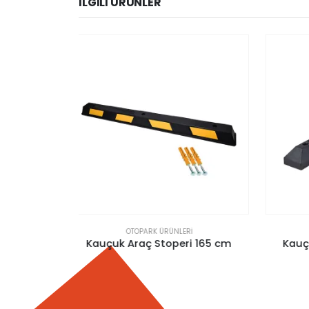
İLGILI ÜRÜNLER
RI
OTOPARK ÜRÜNLERI
ri 165 cm
Kauçuk Araç Stoperi 183 cm