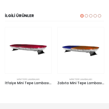
İLGILI ÜRÜNLER
LARI
MINI TEPE LAMBALARI
MINI TEPE LAMBALARI
İtfaiye Mini Tepe Lambası Space E-48
Zabıta Mini Tepe Lambası Space E-36