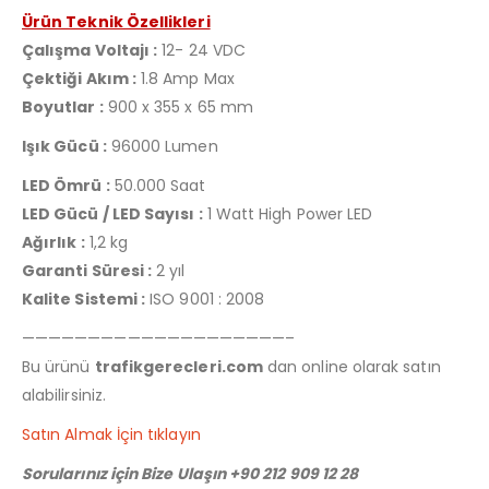
Ürün Teknik Özellikleri
Çalışma Voltajı :
12- 24 VDC
Çektiği Akım :
1.8 Amp Max
Boyutlar :
900 x 355 x 65 mm
Işık Gücü :
96000 Lumen
LED Ömrü :
50.000 Saat
LED Gücü / LED Sayısı :
1 Watt High Power LED
Ağırlık :
1,2 kg
Garanti Süresi :
2 yıl
Kalite Sistemi :
ISO 9001 : 2008
————————————————————–
Bu ürünü
trafikgerecleri.com
dan online olarak satın
alabilirsiniz.
Satın Almak İçin tıklayın
Sorularınız için Bize Ulaşın +90 212 909 12 28