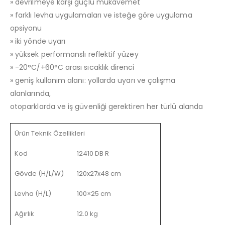
» devrilmeye karşı güçlü mukavemet
» farklı levha uygulamaları ve isteğe göre uygulama
opsiyonu
» iki yönde uyarı
» yüksek performanslı reflektif yüzey
» -20°C/+60°C arası sıcaklık direnci
» geniş kullanım alanı: yollarda uyarı ve çalışma
alanlarında,
otoparklarda ve iş güvenliği gerektiren her türlü alanda
Ürün Teknik Özellikleri
Kod
12410 DB R
Gövde (H/L/W)
120x27x48 cm
Levha (H/L)
100×25 cm
Ağırlık
12.0 kg