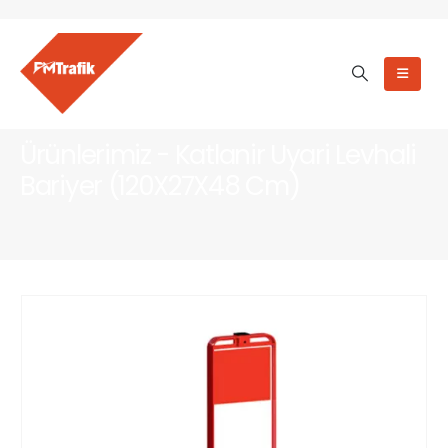
Ürünlerimiz - Katlanir Uyari Levhali
Bariyer (120X27X48 Cm)