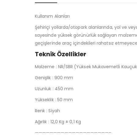
Kullanım Alanları
Şehiriçi yollarda/otopark alanlarında, yol ve v
sayesinde yüksek görünürlük sağlayan malzeme veya
geçişlerinde araç içindekileri rahatsız etmeyec
Teknik Özellikler
Malzeme : NR/SBR (Yüksek Mukavemetli Kauçuk
Genişlik : 900 mm
Uzunluk : 450 mm
Yükseklik : 50 mm
Renk : Siyah
Ağırlık : 12,0 Kg ± 0,1 Kg
————————————————————–