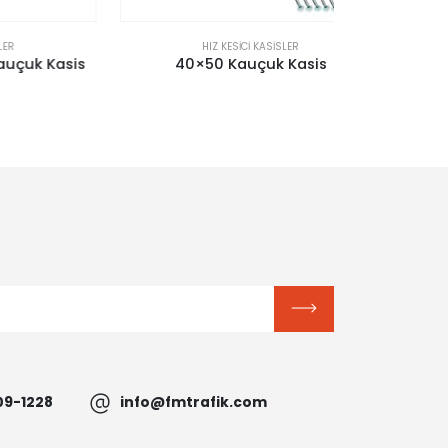
HIZ KESICI KASISLER
H
Kasis
40×50 Kauçuk Kasis
Kapan Kasi
09-1228
info@fmtrafik.com