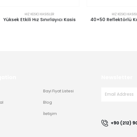
HIZ KESICI KASISLER
HIZ KESICI KASISLER
k Etkili Hız Sınırlayıcı Kasis
40×50 Reflektörlü Kauçuk 
gation
Newsletter
Bayi Fiyat Listesi
al
Blog
g
İletişim
+90 (212) 9