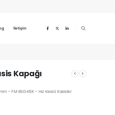
og
İletişim
m
asis Kapağı
mm – FM BSG48K – Hız Kesici Kasisler