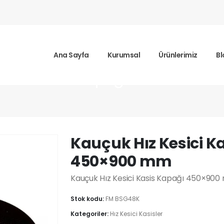
Ana Sayfa
Kurumsal
Ürünlerimiz
Bl
z Kesici Kasis Kapağı 450×900 m
Kauçuk Hız Kesici K
450×900 mm
Kauçuk Hız Kesici Kasis Kapağı 450×900 
Stok kodu:
FM BSG48K
Kategoriler:
Hız Kesici Kasisler