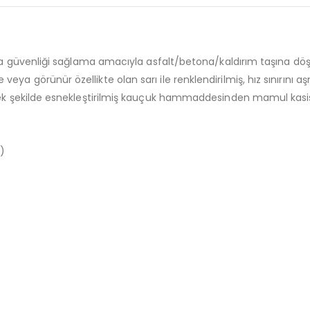
eya güvenliği sağlama amacıyla asfalt/betona/kaldırım taşına döş
 görünür özellikte olan sarı ile renklendirilmiş, hız sınırını aş
ek şekilde esnekleştirilmiş kauçuk hammaddesinden mamul kasis ve
)