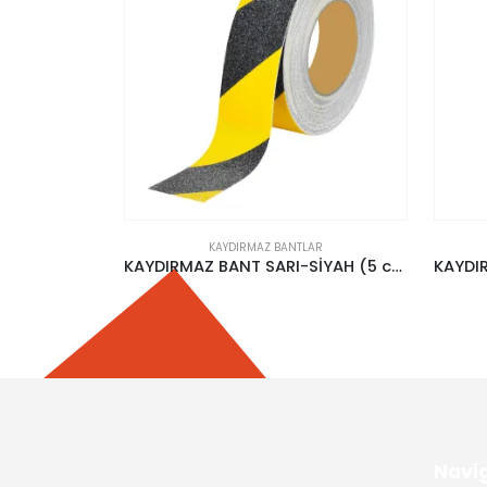
AR
KAYDIRMAZ BANTLAR
KAYDIRMAZ BANT SARI-SİYAH (5 cm x 25 mt)
KAYDIRMAZ BANTLAR (5 cm x 15 mt)
Navi