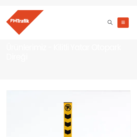
Ürünlerimiz - Kilitli Yatar Otopark
Direği