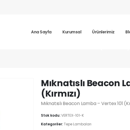
Ana Sayfa
Kurumsal
Ürünlerimiz
Bl
Beacon Lamba – Vertex 101 (Kırmızı
Mıknatıslı Beacon L
(Kırmızı)
Mıknatıslı Beacon Lamba – Vertex 101 (K
Stok kodu:
VERTEX-101-K
Kategoriler:
Tepe Lambaları