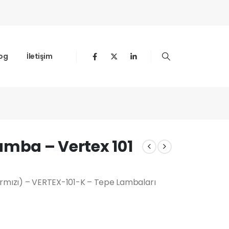
og
İletişim
)
amba – Vertex 101
ırmızı) – VERTEX-101-K – Tepe Lambaları