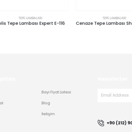
TEPE LAMBALARI
TEPE LAMBALARI
s Tepe Lambası Expert E-116
Cenaze Tepe Lambası Sharp
gation
Newsletter
Bayi Fiyat Listesi
al
Blog
g
İletişim
+90 (212) 9