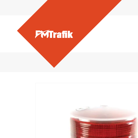
Ürünlerimiz - Mıknatıslı 