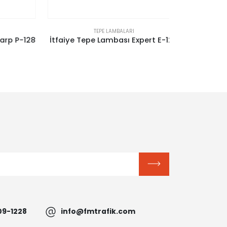
TEPE LAMBALARI
 P-128
İtfaiye Tepe Lambası Expert E-126
09-1228
info@fmtrafik.com