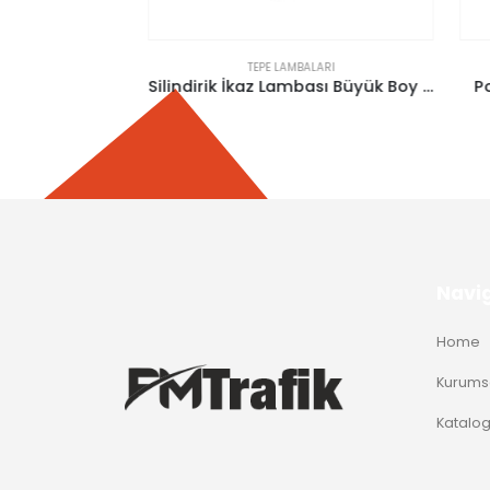
TEPE LAMBALARI
Ambulans Tepe Lambası Expert E-120
Silindirik İkaz Lambası Büyük Boy 6 Adet Power Ledli
Poli
Navi
Home
Kurums
Katalo