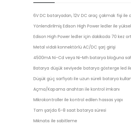
6V DC bataryadan, 12V DC araç çakmak fişi ile
Yönlendirilmiş Edison High Power ledler ile yükse
Edison High Power ledler için dakikada 70 kez o
Metal vidalı konnektörlü AC/DC şarj girişi
4500mA Ni-Cd veya Ni-Mh batarya bloğuna sa
Batarya düşük seviyede batarya gösterge led i
Düşük güç sarfiyatı ile uzun süreli batarya kulla
Açma/Kapama anahtarı ile kontrol imkanı
Mikrokontroller ile kontrol edilen hassas yapı
Tam şarjda 6-8 saat batarya süresi
Mıknatıs ile sabitleme