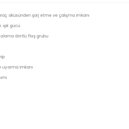
 araç aküsünden şarj etme ve çalışma imkanı
k ışık gücü
rtalama dörtlü flaş grubu
hip
le uyarma imkanı
nımı