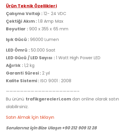
Ürün Teknik Özellikleri
Çalışma Voltajı :
12- 24 VDC
Çektiği Akım :
1.8 Amp Max
Boyutlar :
900 x 355 x 65 mm
Işık Gücü :
96000 Lumen
LED Ömrü :
50.000 Saat
LED Gücü / LED Sayısı :
1 Watt High Power LED
Ağırlık :
1,2 kg
Garanti Süresi :
2 yıl
Kalite Sistemi :
ISO 9001 : 2008
————————————————————–
Bu ürünü
trafikgerecleri.com
dan online olarak satın
alabilirsiniz.
Satın Almak İçin tıklayın
Sorularınız için Bize Ulaşın +90 212 909 12 28