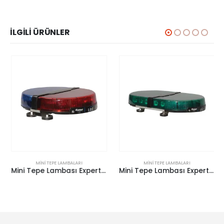
İLGILI ÜRÜNLER
MINI TEPE LAMBALARI
MINI TEPE LAMBALARI
Mini Tepe Lambası Expert E-1134 Kırmızı-Mavi (Mıknatıslı)
Mini Tepe Lambası Expert E-1151 Yeşil-Yeşil (Mıknatıslı)