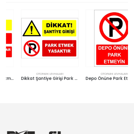
OTOPARK LEVHALARI
OTOPARK LEVHALARI
Dikkat Şantiye Girişi Park Etmek Yasaktır Levhası
Depo Önüne Park Etmeyin Levhası Uyarı Park Yasağı