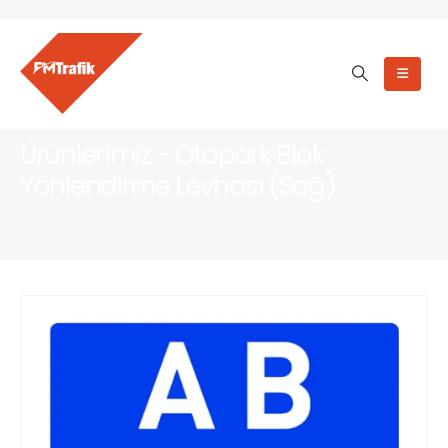
Ürünlerimiz - Otopark Blok
Yönlendirme Levhası (Sağ)