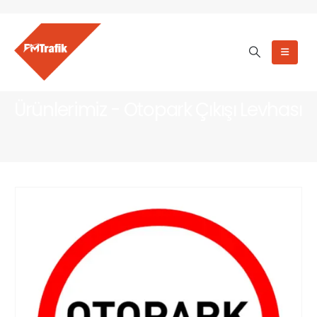
Ürünlerimiz - Otopark Çıkışı Levhası