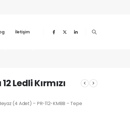
og
İletişim
z (4 Adet)
12 Ledli Kırmızı
i Beyaz (4 Adet) – PR-112-KMBB – Tepe