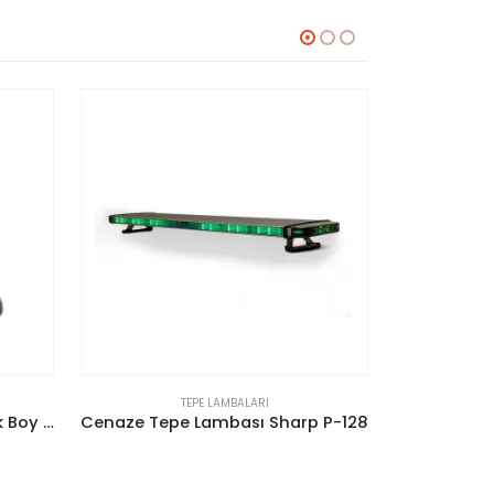
TEPE LAMBALARI
 P-128
Silindirik İkaz Lambası Büyük Boy 12 Adet Power Ledli