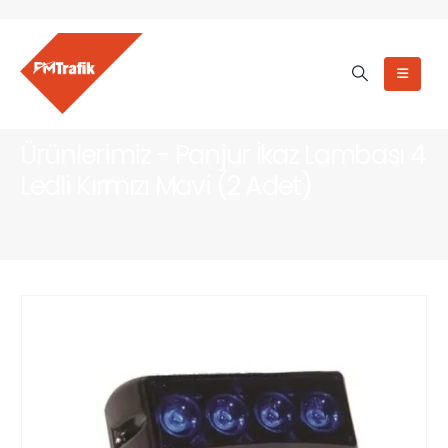
Ürünlerimiz - Panjur İkaz Lambası 4
Ledli Kırmızı Mavi (2 Adet)