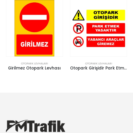
OTOPARK LEVHALARI
OTOPARK LEVHALARI
Girilmez Otopark Levhası
Otopark Girişidir Park Etmek Yasaktır Levhası Yabancı Araçlar Giremez