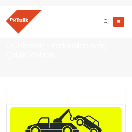
Ürünlerimiz - Park Edilen Araç
Çekilir Levhası