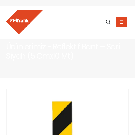
Ürünlerimiz - Reflektif Bant – Sari
Siyah (5 Cmx10 Mt)