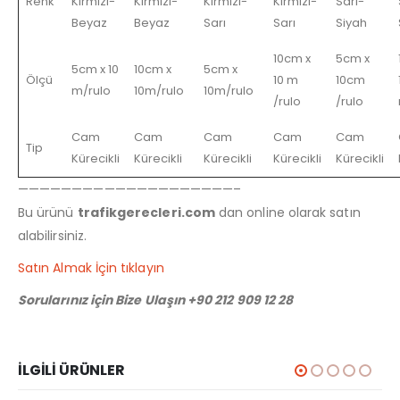
Renk
Kırmızı-
Kırmızı-
Kırmızı-
Kırmızı-
Sarı-
Beyaz
Beyaz
Sarı
Sarı
Siyah
10cm x
5cm x
5cm x 10
10cm x
5cm x
Ölçü
10 m
10cm
m/rulo
10m/rulo
10m/rulo
/rulo
/rulo
Cam
Cam
Cam
Cam
Cam
Tip
Kürecikli
Kürecikli
Kürecikli
Kürecikli
Kürecikli
————————————————————–
Bu ürünü
trafikgerecleri.com
dan online olarak satın
alabilirsiniz.
Satın Almak İçin tıklayın
Sorularınız için Bize Ulaşın +90 212 909 12 28
İLGILI ÜRÜNLER