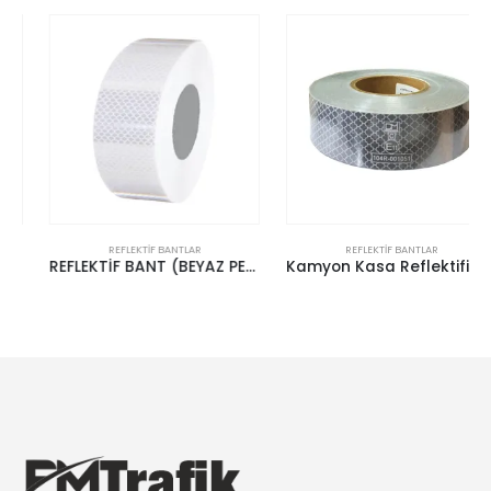
REFLEKTIF BANTLAR
REFLEKTIF BANTLAR
REFLEKTİF BANT (BEYAZ PETEKLİ) (10 cm x 46 mt)
Kamyon Kasa Reflektifi Beyaz (Ece 104)