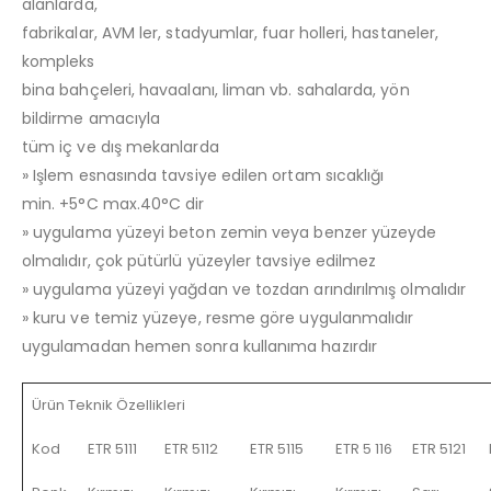
alanlarda,
fabrikalar, AVM ler, stadyumlar, fuar holleri, hastaneler,
kompleks
bina bahçeleri, havaalanı, liman vb. sahalarda, yön
bildirme amacıyla
tüm iç ve dış mekanlarda
» Işlem esnasında tavsiye edilen ortam sıcaklığı
min. +5°C max.40°C dir
» uygulama yüzeyi beton zemin veya benzer yüzeyde
olmalıdır, çok pütürlü yüzeyler tavsiye edilmez
» uygulama yüzeyi yağdan ve tozdan arındırılmış olmalıdır
» kuru ve temiz yüzeye, resme göre uygulanmalıdır
uygulamadan hemen sonra kullanıma hazırdır
Ürün Teknik Özellikleri
Kod
ETR 5111
ETR 5112
ETR 5115
ETR 5 116
ETR 5121