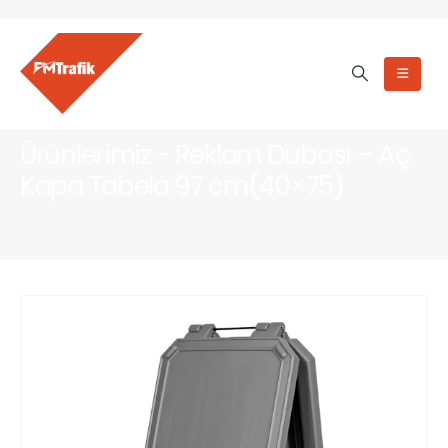
Ürünlerimiz - Reklam Dubası – Aç
Kapa Tabela 97 cm(40×75)