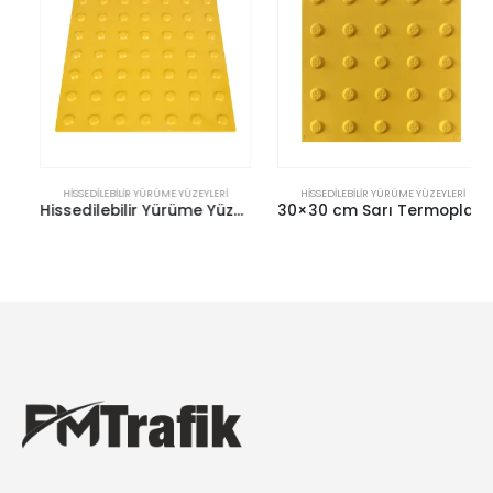
HISSEDILEBILIR YÜRÜME YÜZEYLERI
HISSEDILEBILIR YÜRÜME YÜZEYLERI
Hissedilebilir Yürüme Yüzeyi (Uyarıcı Tip)
30×30 cm Sarı Termoplastik Poliüretan (TPU) Uyarıcı Yüzey (Ekonomik)