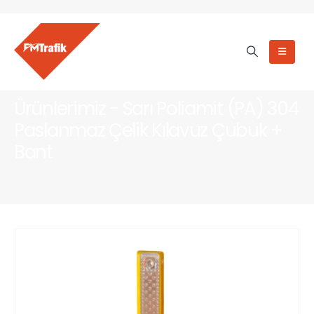
Ürünlerimiz - Sarı Poliamit (PA) 304
Paslanmaz Çelik Kılavuz Çubuk +
Bant