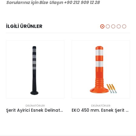
Sorularınız için Bize Ulaşın +90 212 909 12 28
İLGILI ÜRÜNLER
DELINATÖRLER
DELINATÖRLER
Şerit Ayirici Esnek Delinatör (Siyah 100Cm)
EKO 450 mm. Esnek Şerit Ayırıcı Delinatör (TPE)