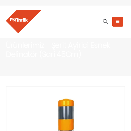
Ürünlerimiz - Şerit Ayirici Esnek
Delinatör (Sari 45Cm)