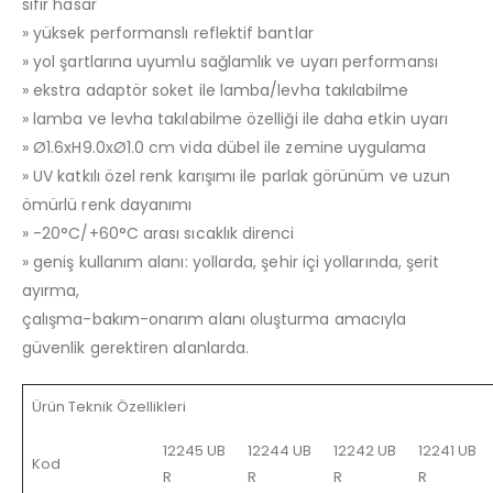
sıfır hasar
» yüksek performanslı reflektif bantlar
» yol şartlarına uyumlu sağlamlık ve uyarı performansı
» ekstra adaptör soket ile lamba/levha takılabilme
» lamba ve levha takılabilme özelliği ile daha etkin uyarı
» Ø1.6xH9.0xØ1.0 cm vida dübel ile zemine uygulama
» UV katkılı özel renk karışımı ile parlak görünüm ve uzun
ömürlü renk dayanımı
» -20°C/+60°C arası sıcaklık direnci
» geniş kullanım alanı: yollarda, şehir içi yollarında, şerit
ayırma,
çalışma-bakım-onarım alanı oluşturma amacıyla
güvenlik gerektiren alanlarda.
Ürün Teknik Özellikleri
12245 UB
12244 UB
12242 UB
12241 UB
Kod
R
R
R
R