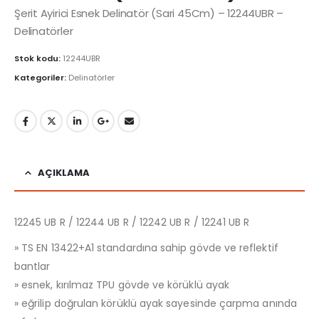
Şerit Ayirici Esnek Delinatör (Sari 45Cm) – 12244UBR –
Delinatörler
Stok kodu:
12244UBR
Kategoriler:
Delinatörler
AÇIKLAMA
12245 UB R / 12244 UB R / 12242 UB R / 12241 UB R
» TS EN 13422+A1 standardına sahip gövde ve reflektif
bantlar
» esnek, kırılmaz TPU gövde ve körüklü ayak
» eğrilip doğrulan körüklü ayak sayesinde çarpma anında