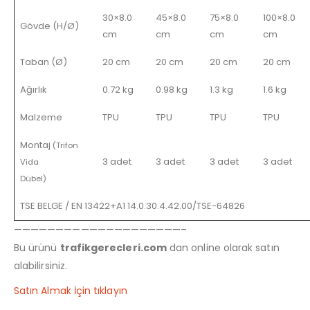
30×8.0
45×8.0
75×8.0
100×8.0
Gövde (H/Ø)
cm
cm
cm
cm
Taban (Ø)
20 cm
20 cm
20 cm
20 cm
Ağırlık
0.72 kg
0.98 kg
1.3 kg
1.6 kg
Malzeme
TPU
TPU
TPU
TPU
Montaj
(Trifon
3 adet
3 adet
3 adet
3 adet
Vida
Dübel)
TSE BELGE / EN 13422+A1 14.0.30.4.42.00/TSE-64826
————————————————————–
Bu ürünü
trafikgerecleri.com
dan online olarak satın
alabilirsiniz.
Satın Almak İçin tıklayın