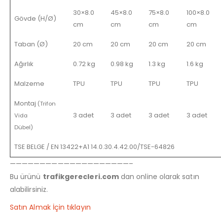
30×8.0
45×8.0
75×8.0
100×8.0
Gövde (H/Ø)
cm
cm
cm
cm
Taban (Ø)
20 cm
20 cm
20 cm
20 cm
Ağırlık
0.72 kg
0.98 kg
1.3 kg
1.6 kg
Malzeme
TPU
TPU
TPU
TPU
Montaj
(Trifon
3 adet
3 adet
3 adet
3 adet
Vida
Dübel)
TSE BELGE / EN 13422+A1 14.0.30.4.42.00/TSE-64826
————————————————————–
Bu ürünü
trafikgerecleri.com
dan online olarak satın
alabilirsiniz.
Satın Almak İçin tıklayın