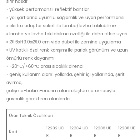
sıfır hasar
» yüksek performanslı reflektif bantlar
» yol şartlarına uyumlu sağlamlık ve uyarı performansı
» ekstra adaptör soket ile lamba/levha takılabilme
» lamba ve levha takılabilme özelliği ile daha etkin uyarı
» Ø1.6xH9.0xØ1.0 cm vida dübel ile zemine uygulama
» UV katkılı özel renk karışımı ile parlak görünüm ve uzun
ömürlü renk dayanımı
» -20°C/+60°C arası sıcaklık direnci
» geniş kullanım alanı: yollarda, şehir içi yollarında, şerit
ayırma,
çalışma-bakım-onarım alanı oluşturma amacıyla
güvenlik gerektiren alanlarda.
Ürün Teknik Özellikleri
12282 UB
12284 UB
12286 UB
12288 UB
Kod
R
R
R
R