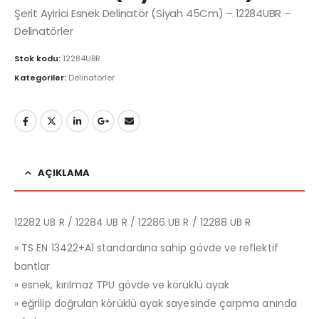
Şerit Ayirici Esnek Delinatör (Siyah 45Cm) – 12284UBR –
Delinatörler
Stok kodu:
12284UBR
Kategoriler:
Delinatörler
AÇIKLAMA
12282 UB R / 12284 UB R / 12286 UB R / 12288 UB R
» TS EN 13422+A1 standardına sahip gövde ve reflektif
bantlar
» esnek, kırılmaz TPU gövde ve körüklü ayak
» eğrilip doğrulan körüklü ayak sayesinde çarpma anında