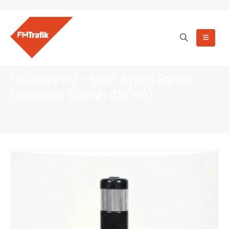
Ürünlerimiz - Şerit Ayirici Esnek
Delinatör (Siyah 45Cm)