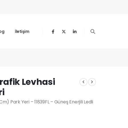
og
İletişim
Park Yeri
Trafik Levhasi
i
Cm) Park Yeri – 11839FL – Güneş Enerjili Ledli