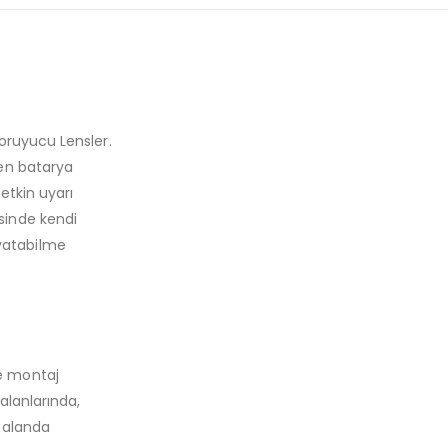
koruyucu Lensler.
yen batarya
 etkin uyarı
sinde kendi
yatabilme
ğe montaj
 alanlarında,
ü alanda