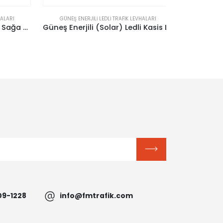
ARI
GÜNEŞ ENERJILI LEDLI TRAFIK LEVHALARI
GÜNEŞ ENER
Güneş Enerjili (Solar) Ledli Sağa Mecburi Yön 60×60 cm
Güneş Enerjili (Solar) Ledli Kasis Levhası 60×60 cm
09-1228
info@fmtrafik.com