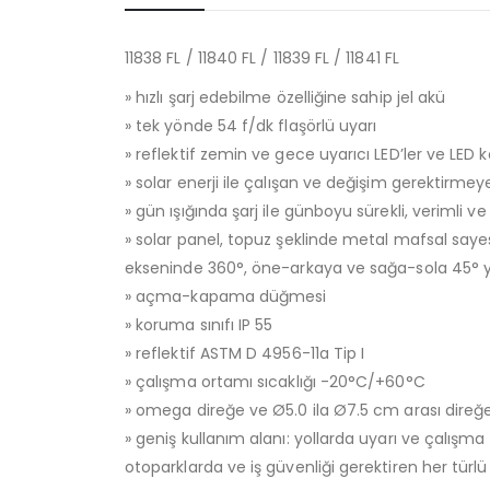
11838 FL / 11840 FL / 11839 FL / 11841 FL
» hızlı şarj edebilme özelliğine sahip jel akü
» tek yönde 54 f/dk flaşörlü uyarı
» reflektif zemin ve gece uyarıcı LED’ler ve LED 
» solar enerji ile çalışan ve değişim gerektirme
» gün ışığında şarj ile günboyu sürekli, verimli ve
» solar panel, topuz şeklinde metal mafsal saye
ekseninde 360°, öne-arkaya ve sağa-sola 45° 
» açma-kapama düğmesi
» koruma sınıfı IP 55
» reflektif ASTM D 4956-11a Tip I
» çalışma ortamı sıcaklığı -20°C/+60°C
» omega direğe ve Ø5.0 ila Ø7.5 cm arası dire
» geniş kullanım alanı: yollarda uyarı ve çalışma
otoparklarda ve iş güvenliği gerektiren her türl