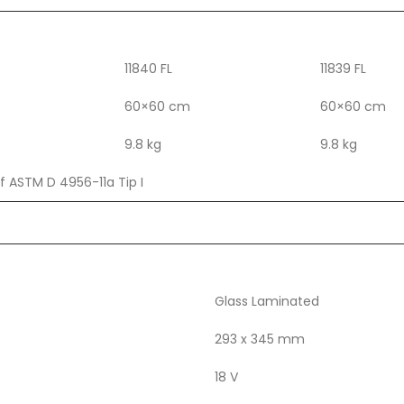
11840 FL
11839 FL
m
60×60 cm
60×60 cm
9.8 kg
9.8 kg
f ASTM D 4956-11a Tip I
Glass Laminated
293 x 345 mm
18 V