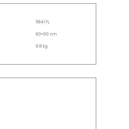
11841 FL
60×60 cm
9.8 kg