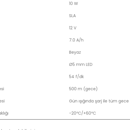
10 W
SLA
12 V
7.0 A/h
Beyaz
Ø5 mm LED
54 f/dk
si
500 m (gece)
esi
Gün ışığında şarj ile tüm gece
klığı
-20ºC/+60ºC