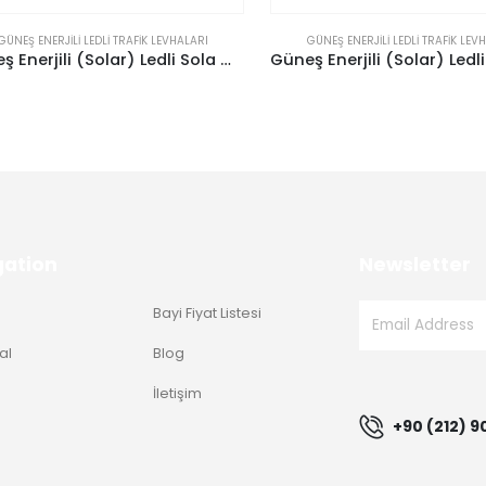
NEŞ ENERJILI LEDLI TRAFIK LEVHALARI
GÜNEŞ ENERJILI LEDLI TRAFIK LEVHAL
Güneş Enerjili (Solar) Ledli Sola Mecburi Yön Sarı Zemin Levhası 100×100 cm
gation
Newsletter
Bayi Fiyat Listesi
al
Blog
g
İletişim
+90 (212) 9