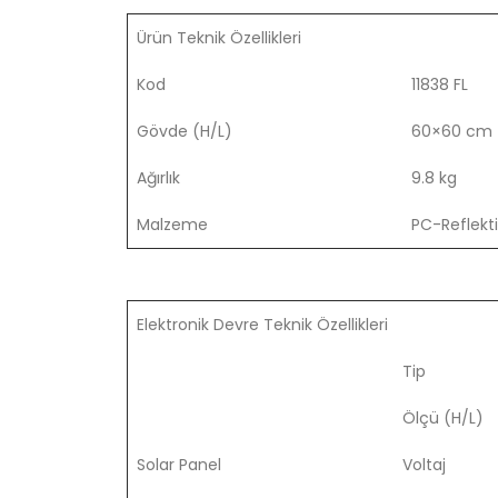
Ürün Teknik Özellikleri
Kod
11838 FL
Gövde (H/L)
60×60 c
Ağırlık
9.8 kg
Malzeme
PC-Reflekti
Elektronik Devre Teknik Özellikleri
Tip
Ölçü (H/L)
Solar Panel
Voltaj