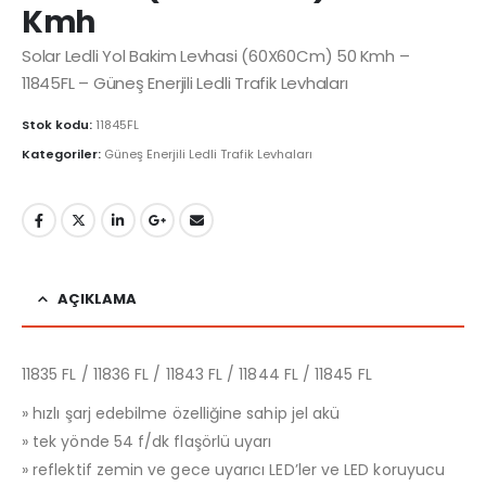
Kmh
Solar Ledli Yol Bakim Levhasi (60X60Cm) 50 Kmh –
11845FL – Güneş Enerjili Ledli Trafik Levhaları
Stok kodu:
11845FL
Kategoriler:
Güneş Enerjili Ledli Trafik Levhaları
AÇIKLAMA
11835 FL / 11836 FL / 11843 FL / 11844 FL / 11845 FL
» hızlı şarj edebilme özelliğine sahip jel akü
» tek yönde 54 f/dk flaşörlü uyarı
» reflektif zemin ve gece uyarıcı LED’ler ve LED koruyucu