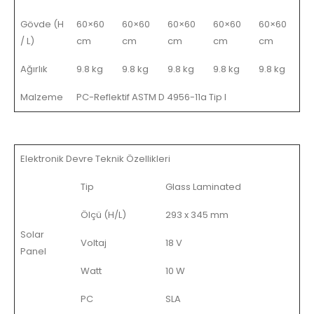
Gövde (H
60×60
60×60
60×60
60×60
60×60
/ L)
cm
cm
cm
cm
cm
Ağırlık
9.8 kg
9.8 kg
9.8 kg
9.8 kg
9.8 kg
Malzeme
PC-Reflektif ASTM D 4956-11a Tip I
Elektronik Devre Teknik Özellikleri
Tip
Glass Laminated
Ölçü (H/L)
293 x 345 mm
Solar
Voltaj
18 V
Panel
Watt
10 W
PC
SLA