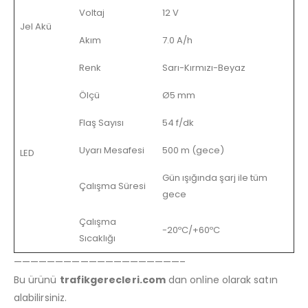
Voltaj
12 V
Jel Akü
Akım
7.0 A/h
Renk
Sarı-Kırmızı-Beyaz
Ölçü
Ø5 mm
Flaş Sayısı
54 f/dk
Uyarı Mesafesi
500 m (gece)
LED
Gün ışığında şarj ile tüm
Çalışma Süresi
gece
Çalışma
-20ºC/+60ºC
Sıcaklığı
————————————————————–
Bu ürünü
trafikgerecleri.com
dan online olarak satın
alabilirsiniz.