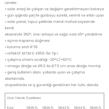
Lensler.
» solar enerji ile çalışan ve değişim gerektirmeyen batarya
» gün ışığında şarj ile günboyu sürekli, verimli ve etkin uyarı
» solar panel, topuz şeklinde metal mafsal sayesinde
kendi
ekseninde 360°, öne-arkaya ve sağa-sola 45° yatabilme
» açma-kapama düğmesi
» koruma sınıfı IP 55
» reflektif ASTM D 4956-11a Tip I
» çalışma ortamı sıcaklığı -20°C/+60°C
» omega direğe ve Ø5.0 ila Ø7.5 cm arası direğe montaj
» geniş kullanım alanı: yollarda uyarı ve çalışma
alanlarında,
otoparklarda ve iş güvenliği gerektiren her türlü alanda
Ürün Teknik Özellikleri
Kod
11835 FL
11836 FL
11843 FL
11844 FL
11845 FL