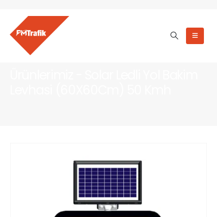
Ürünlerimiz - Solar Ledli Yol Bakim
Levhasi (60X60Cm) 50 Kmh