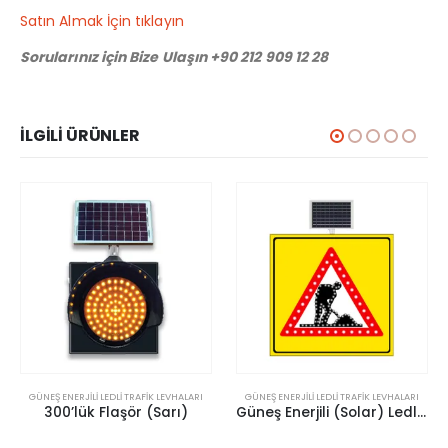
Satın Almak İçin tıklayın
Sorularınız için Bize Ulaşın +90 212 909 12 28
İLGILI ÜRÜNLER
GÜNEŞ ENERJILI LEDLI TRAFIK LEVHALARI
GÜNEŞ ENERJILI LEDLI TRAFIK LEVHALARI
300’lük Flaşör (Sarı)
Güneş Enerjili (Solar) Ledli Yolda Çalışma Var Sarı Zemin Levhası 100×100 cm