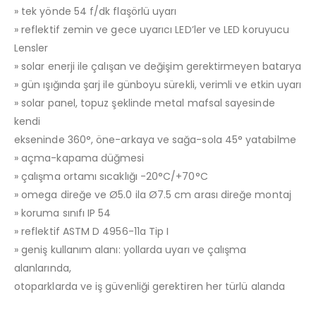
» tek yönde 54 f/dk flaşörlü uyarı
» reflektif zemin ve gece uyarıcı LED’ler ve LED koruyucu
Lensler
» solar enerji ile çalışan ve değişim gerektirmeyen batarya
» gün ışığında şarj ile günboyu sürekli, verimli ve etkin uyarı
» solar panel, topuz şeklinde metal mafsal sayesinde
kendi
ekseninde 360°, öne-arkaya ve sağa-sola 45° yatabilme
» açma-kapama düğmesi
» çalışma ortamı sıcaklığı -20°C/+70°C
» omega direğe ve Ø5.0 ila Ø7.5 cm arası direğe montaj
» koruma sınıfı IP 54
» reflektif ASTM D 4956-11a Tip I
» geniş kullanım alanı: yollarda uyarı ve çalışma
alanlarında,
otoparklarda ve iş güvenliği gerektiren her türlü alanda