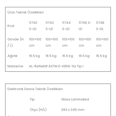
Ürün Teknik Özellikleri
11740
11742
11744
11746 S-
11748
Kod
S-LD
S-LD
S-LD
LD
S-DL
Gövde (H
100×100
100×100
100×100
100×100
100×100
/ L)
cm
cm
cm
cm
cm
Ağırlık
16.5 kg
16.5 kg
16.5 kg
16.5 kg
16.5 kg
Malzeme
AL-Reflektif ASTM D 4956-11a Tip I
Elektronik Devre Teknik Özellikleri
Tip
Glass Laminated
Ölçü (H/L)
293 x 345 mm