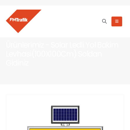
Ürünlerimiz - Solar Ledli Yol Bakim
Levhasi(100X100Cm) Soldan
Gidiniz