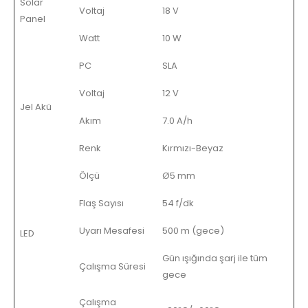
Solar
Voltaj
18 V
Panel
Watt
10 W
PC
SLA
Voltaj
12 V
Jel Akü
Akım
7.0 A/h
Renk
Kırmızı-Beyaz
Ölçü
Ø5 mm
Flaş Sayısı
54 f/dk
Uyarı Mesafesi
500 m (gece)
LED
Gün ışığında şarj ile tüm
Çalışma Süresi
gece
Çalışma