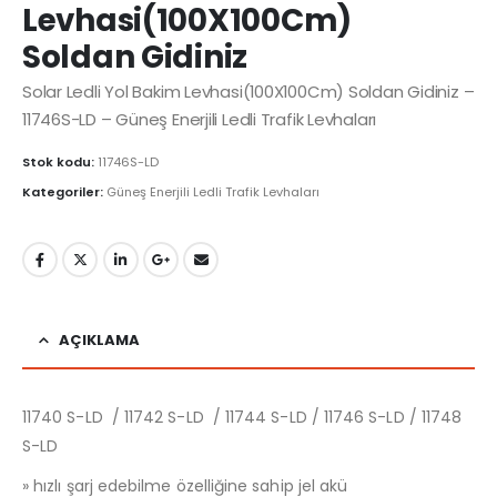
Levhasi(100X100Cm)
Soldan Gidiniz
Solar Ledli Yol Bakim Levhasi(100X100Cm) Soldan Gidiniz –
11746S-LD – Güneş Enerjili Ledli Trafik Levhaları
Stok kodu:
11746S-LD
Kategoriler:
Güneş Enerjili Ledli Trafik Levhaları
AÇIKLAMA
11740 S-LD / 11742 S-LD / 11744 S-LD / 11746 S-LD / 11748
S-LD
» hızlı şarj edebilme özelliğine sahip jel akü