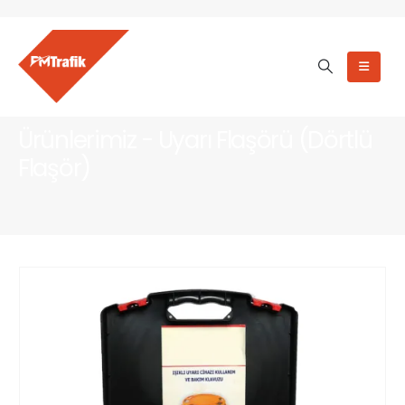
Ürünlerimiz - Uyarı Flaşörü (Dörtlü
Flaşör)