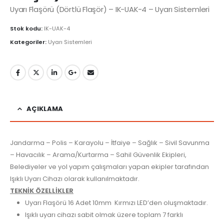
Uyarı Flaşörü (Dörtlü Flaşör) – IK-UAK-4 – Uyarı Sistemleri
Stok kodu:
IK-UAK-4
Kategoriler:
Uyarı Sistemleri
AÇIKLAMA
Jandarma – Polis – Karayolu – İtfaiye – Sağlık – Sivil Savunma
– Havacılık – Arama/Kurtarma – Sahil Güvenlik Ekipleri,
Belediyeler ve yol yapım çalışmaları yapan ekipler tarafından
Işıklı Uyarı Cihazı olarak kullanılmaktadır.
TEKNİK ÖZELLİKLER
Uyarı Flaşörü 16 Adet 10mm Kırmızı LED’den oluşmaktadır.
Işıklı uyarı cihazı sabit olmak üzere toplam 7 farklı