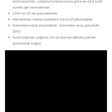
animasyonda , çalışma fonksiyonuna göre en az 6 saat
sürekli ışık vermektedir.
220V ve 12V ile şarj edilebilir.
Mıknatıslıdır, metal yüzeylere (araca) tutturulabilir.
Darbelere karşı dayanıklıdır. Üzerinden araç geçebilir.
(M4)
Suda batmaz, yağmur, sis ve duman altında yüksek
görünürlük sağlar.