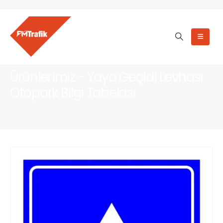
Ürünlerimiz - Yaya Geçidi Levhası
Otopark Bilgi Tabelası