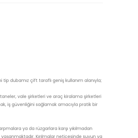
 tip dubamız çift taraflı geniş kullanım alanıyla;
aneler, vale şirketleri ve araç kiralama şirketleri
k, iş güvenliğini sağlamak amacıyla pratik bir
rpmalara ya da rüzgarlara karşı yıkılmadan
lar yaşanmaktadır. Kırılmalar neticesinde suyun ya