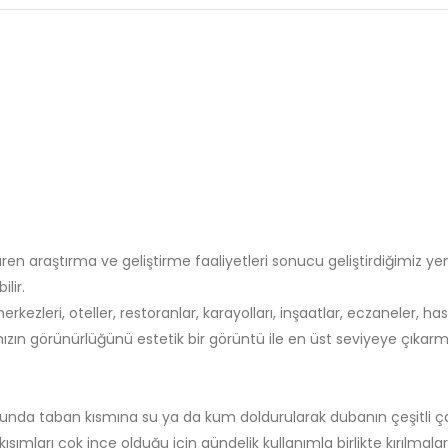
en araştırma ve geliştirme faaliyetleri sonucu geliştirdiğimiz yeni
lir.
kezleri, oteller, restoranlar, karayolları, inşaatlar, eczaneler, hast
zın görünürlüğünü estetik bir görüntü ile en üst seviyeye çıkarma
unda taban kısmına su ya da kum doldurularak dubanın çeşitli ça
ısımları çok ince olduğu için gündelik kullanımla birlikte kırılma