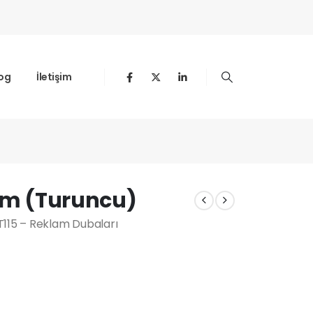
og
İletişim
 cm (Turuncu)
T115 – Reklam Dubaları