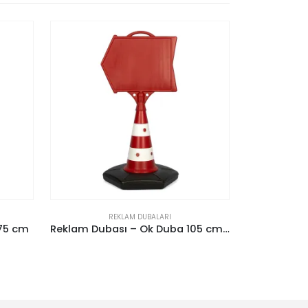
REKLAM DUBALARI
Reklam Dubası – Ok Duba 105 cm (34×38)
A Tabela Gri
REKLAM