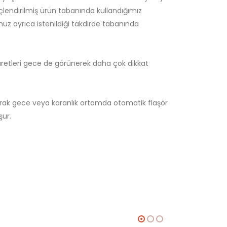
lendirilmiş ürün tabanında kullandığımız
üz ayrıca istenildiği takdirde tabanında
işaretleri gece de görünerek daha çok dikkat
larak gece veya karanlık ortamda otomatik flaşör
şur.