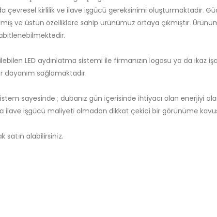
resel kirlilik ve ilave işgücü gereksinimi oluşturmaktadır. Güç
mış ve üstün özelliklere sahip ürünümüz ortaya çıkmıştır. Ürünüm
abitlenebilmektedir.
ilebilen LED aydınlatma sistemi ile firmanızın logosu ya da ikaz 
dar dayanım sağlamaktadır.
stem sayesinde ; dubanız gün içerisinde ihtiyacı olan enerjiyi a
ya ilave işgücü maliyeti olmadan dikkat çekici bir görünüme kavu
 satın alabilirsiniz.