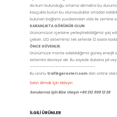
da kum bulunduğu ortama akmakta bu durumda çev
kauçukla bütün bu olumsuzluklar ortadan kaldırıl
bulunan bağlantı yuvalarından vida ile zemine s
KARANLIKTA GÖRÜNÜR OLUN
Ürünümüzün içerisine yerleştirebildiğimiz şarj ed
çeksin. LED sistemimiz tek seferde 12 saate ka
ÖNCE GÜVENLİK
Ürünümüze monte edebildiğimiz güneş enerjili si
sistemini devreye alır. Bu sayede dubanız pil ve
————————————————————–
Bu ürünü
trafikgerecleri.com
dan online olarak
Satın Almak İçin tıklayın
Sorularınız için Bize Ulaşın +90 212 909 12 28
İLGILI ÜRÜNLER