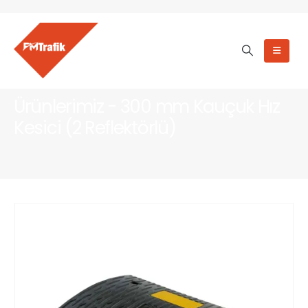
Ürünlerimiz - 300 mm Kauçuk Hız
Kesici (2 Reflektörlü)