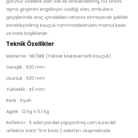
görünür özellikte olan sarı ile renklendirilmiş, hız sınırını
aşma girişimini engelleyici özelliği olan, ambulans
geçişlerinde araç içindekileri rahatsız etmeyecek şekilde
esnekleştirilmiş kauçuk hammaddesinden mamul kasis
ve kasis başlıklarıdır.
Teknik Özellikler
Malzeme : NR/SBR (Yüksek Mukavemetli Kauçuk)
Genişlik : 600 mm
Uzunluk : 500 mm
Yükseklik : 45 mm
Renk : Siyah
Ağırlık : 12 Kg ± 0,1 Kg
Reflektör : 6 adet paralel yapıştırılmış cam kürecikli
reflektör bant.*1mt kasis 2 adetten oluşmaktadır.