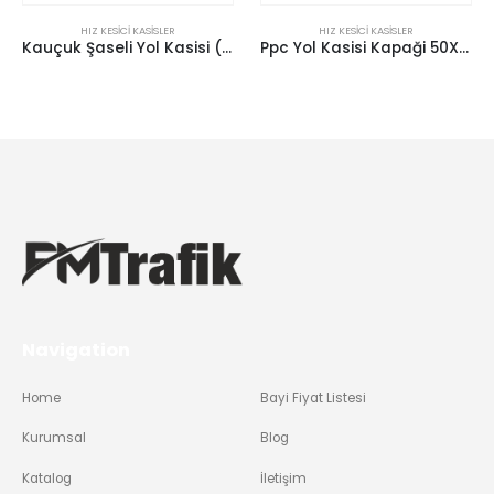
HIZ KESICI KASISLER
HIZ KESICI KASISLER
Kauçuk Şaseli Yol Kasisi (Gövde) 60X50 Cm
Ppc Yol Kasisi Kapaği 50X25 Cm
Navigation
Home
Bayi Fiyat Listesi
Kurumsal
Blog
Katalog
İletişim