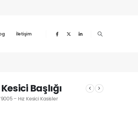
og
İletişim
esici Başlığı
005 – Hız Kesici Kasisler