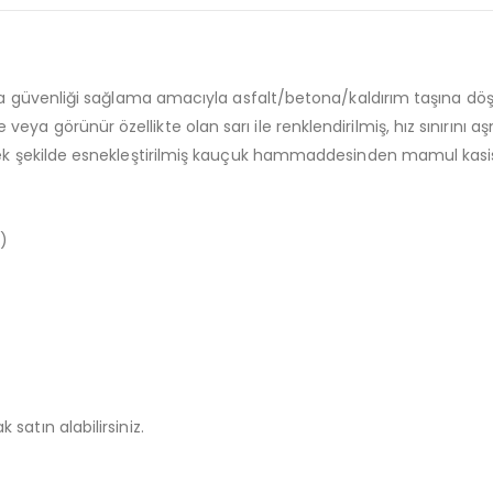
eya güvenliği sağlama amacıyla asfalt/betona/kaldırım taşına döş
 görünür özellikte olan sarı ile renklendirilmiş, hız sınırını aş
ek şekilde esnekleştirilmiş kauçuk hammaddesinden mamul kasis ve
)
 satın alabilirsiniz.