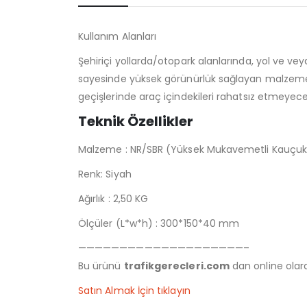
Kullanım Alanları
Şehiriçi yollarda/otopark alanlarında, yol ve v
sayesinde yüksek görünürlük sağlayan malzeme veya
geçişlerinde araç içindekileri rahatsız etmeyec
Teknik Özellikler
Malzeme : NR/SBR (Yüksek Mukavemetli Kauçuk
Renk: Siyah
Ağırlık : 2,50 KG
Ölçüler (L*w*h) : 300*150*40 mm
————————————————————–
Bu ürünü
trafikgerecleri.com
dan online olarak
Satın Almak İçin tıklayın