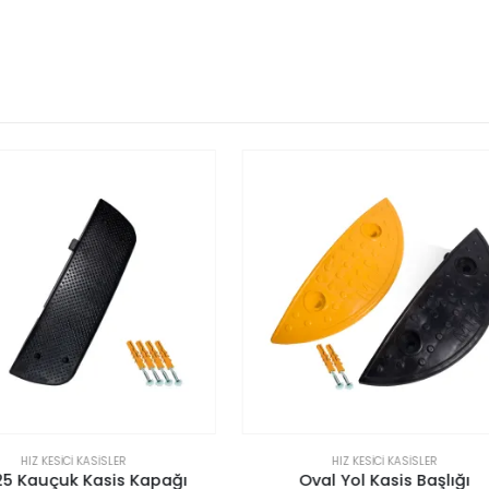
HIZ KESICI KASISLER
HIZ KESICI KASISLER
Oval Yol Kasis Başlığı
Otopark Kasis Kapanı