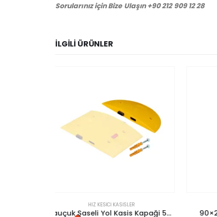
Sorularınız için Bize Ulaşın +90 212 909 12 28
İLGILI ÜRÜNLER
ER
HIZ KESICI KASISLER
Kauçuk Şaseli Yol Kasis Kapaği 50X25 Cm
90×25 Kauçuk Kasis Kapağı