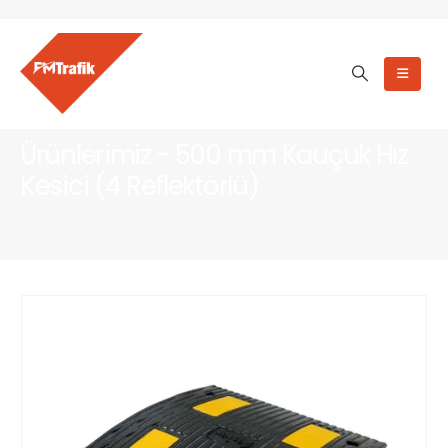
Ürünlerimiz - 500 mm Kauçuk Hız
Kesici (4 Reflektörlü)