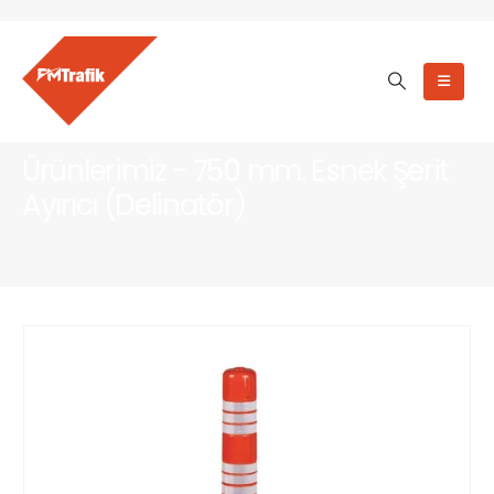
Ürünlerimiz - 750 mm. Esnek Şerit
Ayırıcı (Delinatör)