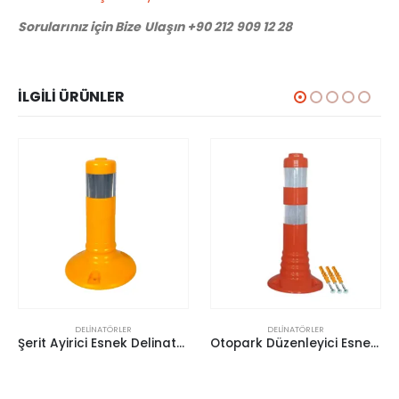
Sorularınız için Bize Ulaşın +90 212 909 12 28
İLGILI ÜRÜNLER
ÖRLER
DELINATÖRLER
DELINATÖRL
Şerit Ayirici Esnek Delinatör (Sari 30Cm)
Otopark Düzenleyici Esnek Delinatör (Soketli)(40Cm) – (Tpe)