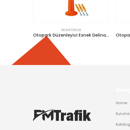
DELINATÖRLER
Otopark Düzenleyici Esnek Delinatör (100Cm) – (Tpe)
Otopark Düzenleyici Esnek Delinatör (Soketli)(40Cm) – (Tpe)
Navi
Home
Kurums
Katalo