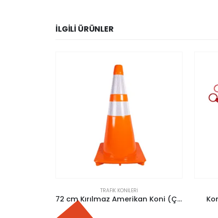
İLGILI ÜRÜNLER
TRAFIK KONILERI
72 cm Kırılmaz Amerikan Koni (Çift Reflektifli)
Koni Ve Dikme Barikat Profili