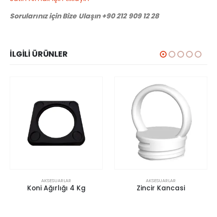
Sorularınız için Bize Ulaşın +90 212 909 12 28
İLGILI ÜRÜNLER
AKSESUARLAR
AKSESUARLAR
 4 Kg
Zincir Kancasi
Bariyer Levha Profi