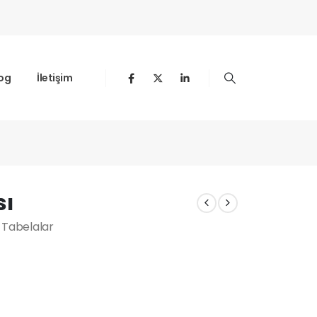
og
İletişim
sı
 Tabelalar