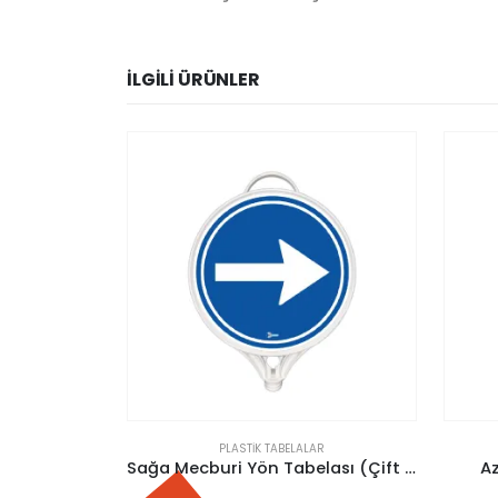
İLGILI ÜRÜNLER
AR
PLASTIK TABELALAR
Sağa Mecburi Yön Tabelası (Çift Taraflı)
Azami Hız Tabelası 60 Km