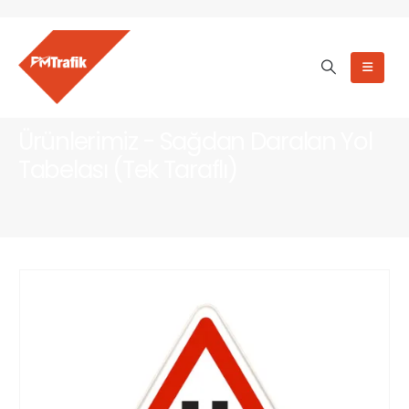
Ürünlerimiz - Sağdan Daralan Yol
Tabelası (Tek Taraflı)