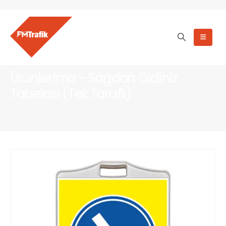
Ürünlerimiz - Sağdan Gidiniz
Tabelası (Tek Taraflı)