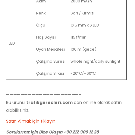
Akım
2000 mA/h
Renk
Sarı / Kırmızı
Ölçü
Ø 5 mm x 6 LED
Flaş Sayısı
115 f/min
LED
Uyarı Mesafesi
100 m (gece)
Çalışma Süresi
whole night/daily sunlight
Çalışma Sırası
-20ºC/+60ºC
————————————————————–
Bu ürünü
trafikgerecleri.com
dan online olarak satın
alabilirsiniz.
Satın Almak İçin tıklayın
Sorularınız için Bize Ulaşın +90 212 909 12 28