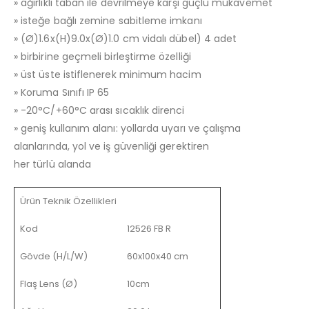
» ağırlıklı taban ile devrilmeye karşı güçlü mukavemet
» isteğe bağlı zemine sabitleme imkanı
» (Ø)1.6x(H)9.0x(Ø)1.0 cm vidalı dübel) 4 adet
» birbirine geçmeli birleştirme özelliği
» üst üste istiflenerek minimum hacim
» Koruma Sınıfı IP 65
» -20°C/+60°C arası sıcaklık direnci
» geniş kullanım alanı: yollarda uyarı ve çalışma
alanlarında, yol ve iş güvenliği gerektiren
her türlü alanda
Ürün Teknik Özellikleri
Kod
12526 FB R
Gövde (H/L/W)
60x100x40 cm
Flaş Lens (Ø)
10cm