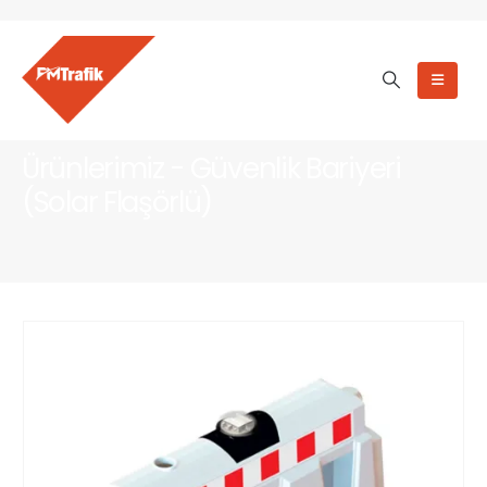
Ürünlerimiz - Güvenlik Bariyeri
(Solar Flaşörlü)