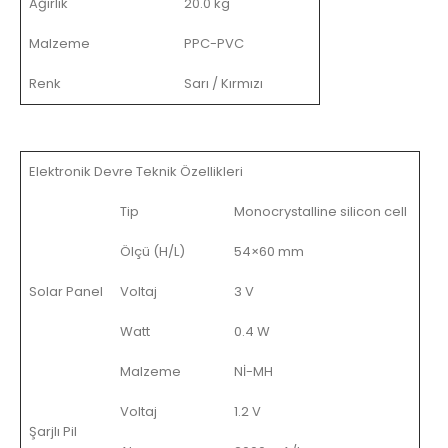
Ağırlık
20.0 kg
Malzeme
PPC-PVC
Renk
Sarı / Kırmızı
Elektronik Devre Teknik Özellikleri
Tip
Monocrystalline silicon cell
Ölçü (H/L)
54×60 mm
Solar Panel
Voltaj
3 V
Watt
0.4 W
Malzeme
Nİ-MH
Voltaj
1.2 V
Şarjlı Pil